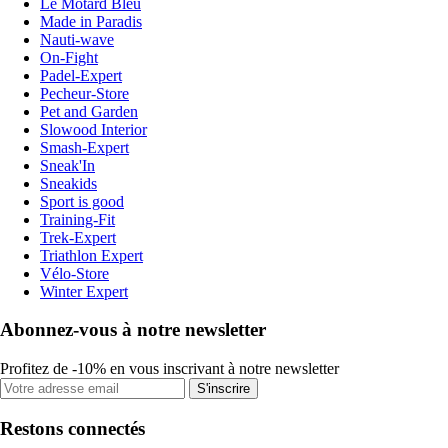
Le Motard Bleu
Made in Paradis
Nauti-wave
On-Fight
Padel-Expert
Pecheur-Store
Pet and Garden
Slowood Interior
Smash-Expert
Sneak'In
Sneakids
Sport is good
Training-Fit
Trek-Expert
Triathlon Expert
Vélo-Store
Winter Expert
Abonnez-vous à notre newsletter
Profitez de -10% en vous inscrivant à notre newsletter
S'inscrire
Restons connectés