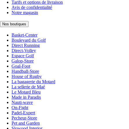
Tarifs et options de livraison
Avis de confidentialité
Notre magasin
Nos boutiques
Basket-Center
Boulevard du Golf
Direct Running
Direct-Volley
Espace Golf
Galop-Store
Goal-Foot
Handball-Store
House of Rugby
La bagagerie du Motard
La sellerie de Maé
Le Motard Bleu
Made in Paradis
Nauti-wave
On-Fight
Padel-Expert
Pecheur-Store
Pet and Garden
Slowood Interior