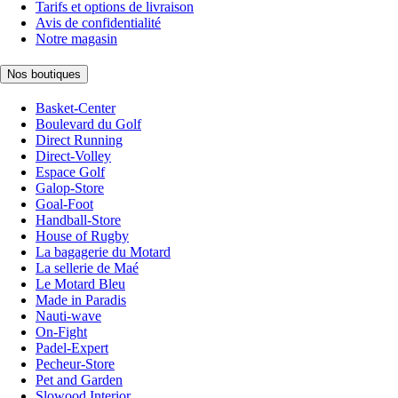
Tarifs et options de livraison
Avis de confidentialité
Notre magasin
Nos boutiques
Basket-Center
Boulevard du Golf
Direct Running
Direct-Volley
Espace Golf
Galop-Store
Goal-Foot
Handball-Store
House of Rugby
La bagagerie du Motard
La sellerie de Maé
Le Motard Bleu
Made in Paradis
Nauti-wave
On-Fight
Padel-Expert
Pecheur-Store
Pet and Garden
Slowood Interior