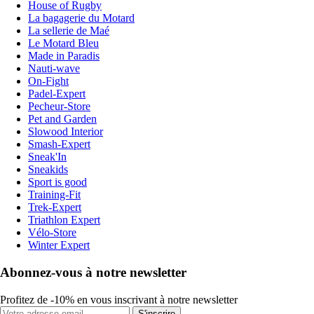
House of Rugby
La bagagerie du Motard
La sellerie de Maé
Le Motard Bleu
Made in Paradis
Nauti-wave
On-Fight
Padel-Expert
Pecheur-Store
Pet and Garden
Slowood Interior
Smash-Expert
Sneak'In
Sneakids
Sport is good
Training-Fit
Trek-Expert
Triathlon Expert
Vélo-Store
Winter Expert
Abonnez-vous à notre newsletter
Profitez de -10% en vous inscrivant à notre newsletter
S'inscrire