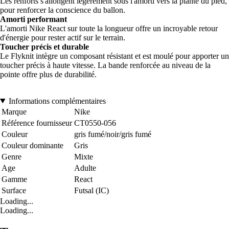
Les renforts s'allongent légèrement sous l'amorti vers la plante du pied,
pour renforcer la conscience du ballon.
Amorti performant
L'amorti Nike React sur toute la longueur offre un incroyable retour
d'énergie pour rester actif sur le terrain.
Toucher précis et durable
Le Flyknit intègre un composant résistant et est moulé pour apporter un
toucher précis à haute vitesse. La bande renforcée au niveau de la
pointe offre plus de durabilité.
Informations complémentaires
Marque
Nike
Référence fournisseur
CT0550-056
Couleur
gris fumé/noir/gris fumé
Couleur dominante
Gris
Genre
Mixte
Age
Adulte
Gamme
React
Surface
Futsal (IC)
Loading...
Loading...