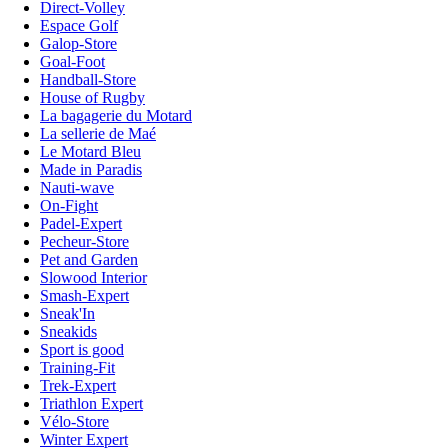
Direct-Volley
Espace Golf
Galop-Store
Goal-Foot
Handball-Store
House of Rugby
La bagagerie du Motard
La sellerie de Maé
Le Motard Bleu
Made in Paradis
Nauti-wave
On-Fight
Padel-Expert
Pecheur-Store
Pet and Garden
Slowood Interior
Smash-Expert
Sneak'In
Sneakids
Sport is good
Training-Fit
Trek-Expert
Triathlon Expert
Vélo-Store
Winter Expert