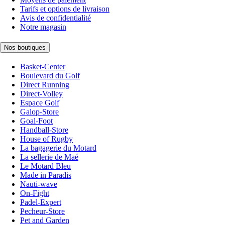
Tarifs et options de livraison
Avis de confidentialité
Notre magasin
Nos boutiques
Basket-Center
Boulevard du Golf
Direct Running
Direct-Volley
Espace Golf
Galop-Store
Goal-Foot
Handball-Store
House of Rugby
La bagagerie du Motard
La sellerie de Maé
Le Motard Bleu
Made in Paradis
Nauti-wave
On-Fight
Padel-Expert
Pecheur-Store
Pet and Garden