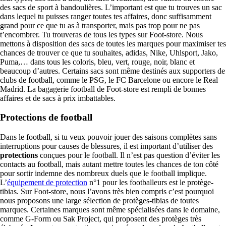
des sacs de sport à bandoulières. L’important est que tu trouves un sac
dans lequel tu puisses ranger toutes tes affaires, donc suffisamment
grand pour ce que tu as à transporter, mais pas trop pour ne pas
t’encombrer. Tu trouveras de tous les types sur Foot-store. Nous
mettons à disposition des sacs de toutes les marques pour maximiser tes
chances de trouver ce que tu souhaites, adidas, Nike, Uhlsport, Jako,
Puma,… dans tous les coloris, bleu, vert, rouge, noir, blanc et
beaucoup d’autres. Certains sacs sont même destinés aux supporters de
clubs de football, comme le PSG, le FC Barcelone ou encore le Real
Madrid. La bagagerie football de Foot-store est rempli de bonnes
affaires et de sacs à prix imbattables.
Protections de football
Dans le football, si tu veux pouvoir jouer des saisons complètes sans
interruptions pour causes de blessures, il est important d’utiliser des
protections
conçues pour le football. Il n’est pas question d’éviter les
contacts au football, mais autant mettre toutes les chances de ton côté
pour sortir indemne des nombreux duels que le football implique.
L’
équipement de protection
n°1 pour les footballeurs est le protège-
tibias. Sur Foot-store, nous l’avons très bien compris c’est pourquoi
nous proposons une large sélection de protèges-tibias de toutes
marques. Certaines marques sont même spécialisées dans le domaine,
comme G-Form ou Sak Project, qui proposent des protèges très