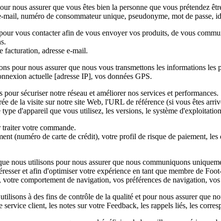
pour nous assurer que vous êtes bien la personne que vous prétendez êtr
 e-mail, numéro de consommateur unique, pseudonyme, mot de passe, iden
s pour vous contacter afin de vous envoyer vos produits, de vous commu
s.
 facturation, adresse e-mail.
sons pour nous assurer que nous vous transmettons les informations les p
 connexion actuelle [adresse IP], vos données GPS.
s pour sécuriser notre réseau et améliorer nos services et performances.
durée de la visite sur notre site Web, l'URL de référence (si vous êtes arri
 type d'appareil que vous utilisez, les versions, le système d'exploitation
r traiter votre commande.
nt (numéro de carte de crédit), votre profil de risque de paiement, les dé
 que nous utilisons pour nous assurer que nous communiquons uniquemen
ntéresser et afin d'optimiser votre expérience en tant que membre de Foo
ts, votre comportement de navigation, vos préférences de navigation, vos
utilisons à des fins de contrôle de la qualité et pour nous assurer que n
 service client, les notes sur votre Feedback, les rappels liés, les corr