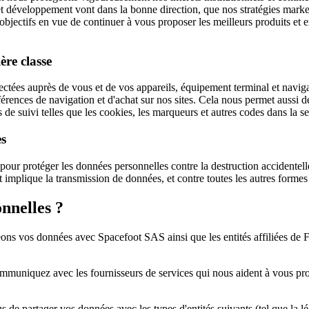
 et développement vont dans la bonne direction, que nos stratégies marke
s objectifs en vue de continuer à vous proposer les meilleurs produits e
ère classe
ctées auprès de vous et de vos appareils, équipement terminal et naviga
rences de navigation et d'achat sur nos sites. Cela nous permet aussi de
s de suivi telles que les cookies, les marqueurs et autres codes dans la 
es
 protéger les données personnelles contre la destruction accidentelle, ill
t implique la transmission de données, et contre toutes les autres formes 
nnelles ?
ons vos données avec Spacefoot SAS ainsi que les entités affiliées de 
uniquez avec les fournisseurs de services qui nous aident à vous prop
de partager vos données avec les types d'entités suivants (tel que la légi