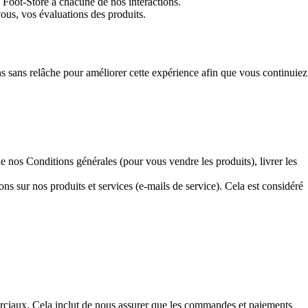
 Foot-Store à chacune de nos interactions.
vous, vos évaluations des produits.
ns sans relâche pour améliorer cette expérience afin que vous continuiez
 nos Conditions générales (pour vous vendre les produits), livrer les
 sur nos produits et services (e-mails de service). Cela est considéré
erciaux. Cela inclut de nous assurer que les commandes et paiements