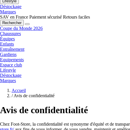
Lifestyle
Déstockage
Marques
SAV en France
Paiement sécurisé
Retours faciles
Rechercher
Coupe du Monde 2026
Chaussures
Équipes
Enfants
Entraînement
Gardiens
Equipements
Espace club
Lifestyle
Déstockage
Marques
Accueil
/
Avis de confidentialité
Avis de confidentialité
Chez Foot-Store, la confidentialité est synonyme d'équité et de transpa
store.fr/
aux fins de vous informer, de vous vendre, maintenir et améliore