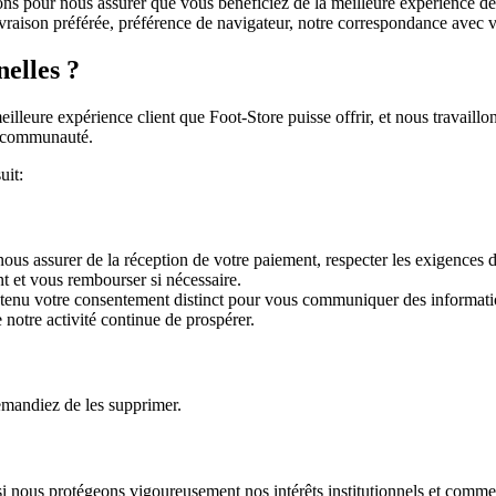
sons pour nous assurer que vous bénéficiez de la meilleure expérience de
livraison préférée, préférence de navigateur, notre correspondance avec 
elles ?
lleure expérience client que Foot-Store puisse offrir, et nous travaillo
e communauté.
uit:
us assurer de la réception de votre paiement, respecter les exigences de
t et vous rembourser si nécessaire.
enu votre consentement distinct pour vous communiquer des informations
 notre activité continue de prospérer.
mandiez de les supprimer.
si nous protégeons vigoureusement nos intérêts institutionnels et comm