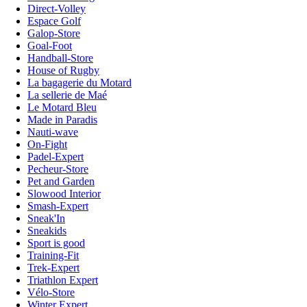
Direct-Volley
Espace Golf
Galop-Store
Goal-Foot
Handball-Store
House of Rugby
La bagagerie du Motard
La sellerie de Maé
Le Motard Bleu
Made in Paradis
Nauti-wave
On-Fight
Padel-Expert
Pecheur-Store
Pet and Garden
Slowood Interior
Smash-Expert
Sneak'In
Sneakids
Sport is good
Training-Fit
Trek-Expert
Triathlon Expert
Vélo-Store
Winter Expert