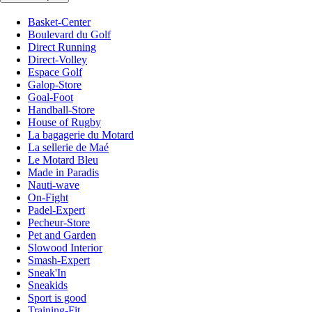
Basket-Center
Boulevard du Golf
Direct Running
Direct-Volley
Espace Golf
Galop-Store
Goal-Foot
Handball-Store
House of Rugby
La bagagerie du Motard
La sellerie de Maé
Le Motard Bleu
Made in Paradis
Nauti-wave
On-Fight
Padel-Expert
Pecheur-Store
Pet and Garden
Slowood Interior
Smash-Expert
Sneak'In
Sneakids
Sport is good
Training-Fit