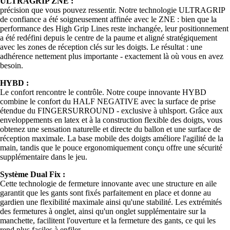
ULTRAGRIP ZNE :
précision que vous pouvez ressentir. Notre technologie ULTRAGRIP
de confiance a été soigneusement affinée avec le ZNE : bien que la
performance des High Grip Lines reste inchangée, leur positionnement
a été redéfini depuis le centre de la paume et aligné stratégiquement
avec les zones de réception clés sur les doigts. Le résultat : une
adhérence nettement plus importante - exactement là où vous en avez
besoin.
HYBD :
Le confort rencontre le contrôle. Notre coupe innovante HYBD
combine le confort du HALF NEGATIVE avec la surface de prise
étendue du FINGERSURROUND - exclusive à uhlsport. Grâce aux
enveloppements en latex et à la construction flexible des doigts, vous
obtenez une sensation naturelle et directe du ballon et une surface de
réception maximale. La base mobile des doigts améliore l'agilité de la
main, tandis que le pouce ergonomiquement conçu offre une sécurité
supplémentaire dans le jeu.
Système Dual Fix :
Cette technologie de fermeture innovante avec une structure en aile
garantit que les gants sont fixés parfaitement en place et donne au
gardien une flexibilité maximale ainsi qu'une stabilité. Les extrémités
des fermetures à onglet, ainsi qu'un onglet supplémentaire sur la
manchette, facilitent l'ouverture et la fermeture des gants, ce qui les
rend plus faciles à enfiler.