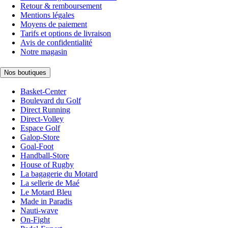
Retour & remboursement
Mentions légales
Moyens de paiement
Tarifs et options de livraison
Avis de confidentialité
Notre magasin
Nos boutiques
Basket-Center
Boulevard du Golf
Direct Running
Direct-Volley
Espace Golf
Galop-Store
Goal-Foot
Handball-Store
House of Rugby
La bagagerie du Motard
La sellerie de Maé
Le Motard Bleu
Made in Paradis
Nauti-wave
On-Fight