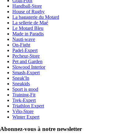
Goal-Foot
Handball-Store
House of Rugby
La bagagerie du Motard
La sellerie de Maé
Le Motard Bleu
Made in Paradis
Nauti-wave
On-Fight
Padel-Expert
Pecheur-Store
Pet and Garden
Slowood Interior
Smash-Expert
Sneak'In
Sneakids
Sport is good
Training-Fit
Trek-Expert
Triathlon Expert
Vélo-Store
Winter Expert
Abonnez-vous à notre newsletter