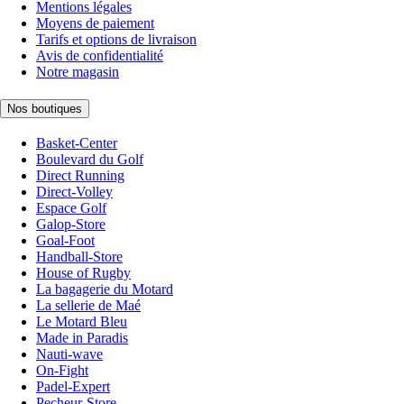
Mentions légales
Moyens de paiement
Tarifs et options de livraison
Avis de confidentialité
Notre magasin
Nos boutiques
Basket-Center
Boulevard du Golf
Direct Running
Direct-Volley
Espace Golf
Galop-Store
Goal-Foot
Handball-Store
House of Rugby
La bagagerie du Motard
La sellerie de Maé
Le Motard Bleu
Made in Paradis
Nauti-wave
On-Fight
Padel-Expert
Pecheur-Store