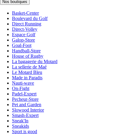
Nos boutiques
Basket-Center
Boulevard du Golf
Direct Running
Direct-Volley
Espace Golf
Galop-Store
Goal-Foot
Handball-Store
House of Rugby
La bagagerie du Motard
La sellerie de Maé
Le Motard Bleu
Made in Paradis
Nauti-wave
On-Fight
Padel-Expert
Pecheur-Store
Pet and Garden
Slowood Interior
Smash-Expert
Sneak'In
Sneakids
Sport is good