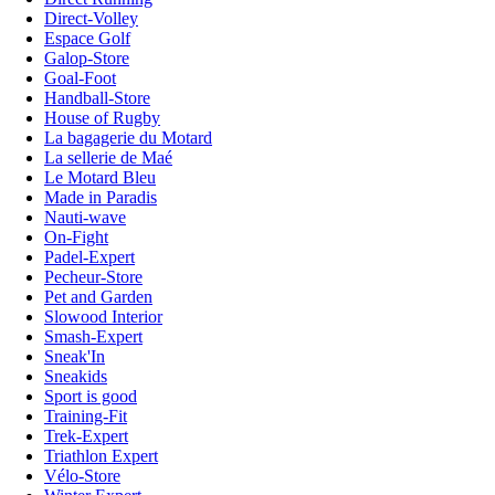
Direct-Volley
Espace Golf
Galop-Store
Goal-Foot
Handball-Store
House of Rugby
La bagagerie du Motard
La sellerie de Maé
Le Motard Bleu
Made in Paradis
Nauti-wave
On-Fight
Padel-Expert
Pecheur-Store
Pet and Garden
Slowood Interior
Smash-Expert
Sneak'In
Sneakids
Sport is good
Training-Fit
Trek-Expert
Triathlon Expert
Vélo-Store