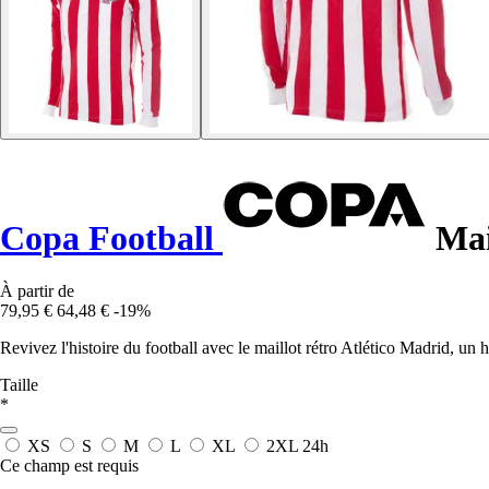
Copa Football
Mail
À partir de
79,95 €
64,48 €
-19%
Revivez l'histoire du football avec le maillot rétro Atlético Madrid, un
Taille
*
XS
S
M
L
XL
2XL
24h
Ce champ est requis