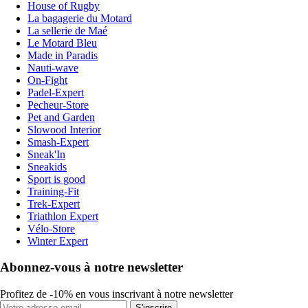
House of Rugby
La bagagerie du Motard
La sellerie de Maé
Le Motard Bleu
Made in Paradis
Nauti-wave
On-Fight
Padel-Expert
Pecheur-Store
Pet and Garden
Slowood Interior
Smash-Expert
Sneak'In
Sneakids
Sport is good
Training-Fit
Trek-Expert
Triathlon Expert
Vélo-Store
Winter Expert
Abonnez-vous à notre newsletter
Profitez de -10% en vous inscrivant à notre newsletter
S'inscrire