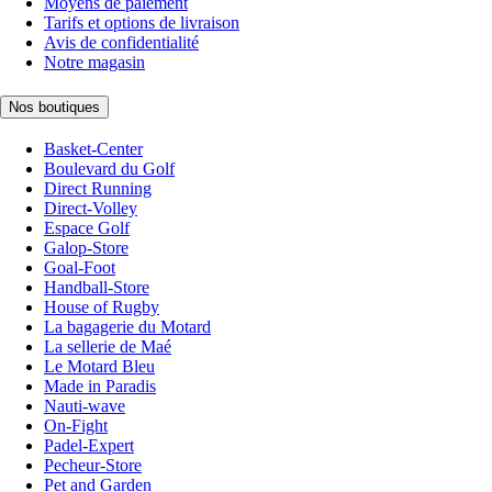
Moyens de paiement
Tarifs et options de livraison
Avis de confidentialité
Notre magasin
Nos boutiques
Basket-Center
Boulevard du Golf
Direct Running
Direct-Volley
Espace Golf
Galop-Store
Goal-Foot
Handball-Store
House of Rugby
La bagagerie du Motard
La sellerie de Maé
Le Motard Bleu
Made in Paradis
Nauti-wave
On-Fight
Padel-Expert
Pecheur-Store
Pet and Garden