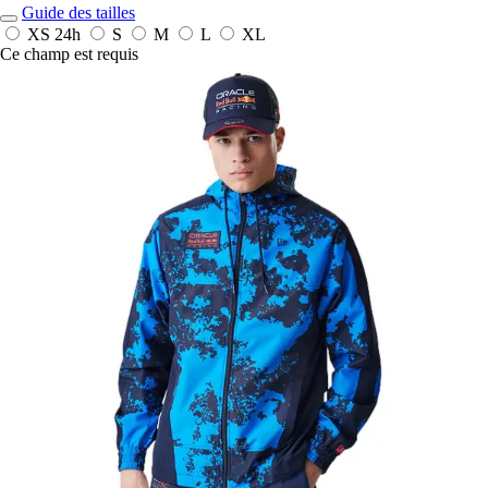
Guide des tailles
XS
24h
S
M
L
XL
Ce champ est requis