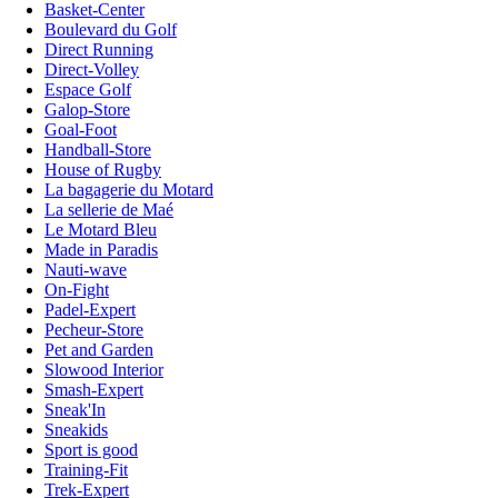
Basket-Center
Boulevard du Golf
Direct Running
Direct-Volley
Espace Golf
Galop-Store
Goal-Foot
Handball-Store
House of Rugby
La bagagerie du Motard
La sellerie de Maé
Le Motard Bleu
Made in Paradis
Nauti-wave
On-Fight
Padel-Expert
Pecheur-Store
Pet and Garden
Slowood Interior
Smash-Expert
Sneak'In
Sneakids
Sport is good
Training-Fit
Trek-Expert