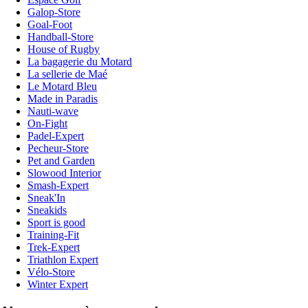
Galop-Store
Goal-Foot
Handball-Store
House of Rugby
La bagagerie du Motard
La sellerie de Maé
Le Motard Bleu
Made in Paradis
Nauti-wave
On-Fight
Padel-Expert
Pecheur-Store
Pet and Garden
Slowood Interior
Smash-Expert
Sneak'In
Sneakids
Sport is good
Training-Fit
Trek-Expert
Triathlon Expert
Vélo-Store
Winter Expert