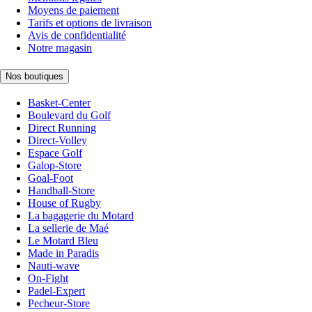
Moyens de paiement
Tarifs et options de livraison
Avis de confidentialité
Notre magasin
Nos boutiques
Basket-Center
Boulevard du Golf
Direct Running
Direct-Volley
Espace Golf
Galop-Store
Goal-Foot
Handball-Store
House of Rugby
La bagagerie du Motard
La sellerie de Maé
Le Motard Bleu
Made in Paradis
Nauti-wave
On-Fight
Padel-Expert
Pecheur-Store