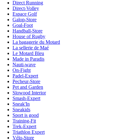
Direct Running
Direct-Volley
Espace Golf
Galop-Store
Goal-Foot
Handball-Store
House of Rugby
La bagagerie du Motard
La sellerie de Maé
Le Motard Bleu
Made in Paradis
Nauti-wave
On-Fight
Padel-Expert
Pecheur-Store
Pet and Garden
Slowood Interior
Smash-Expert
Sneak'In
Sneakids
Sport is good
Training-Fit
Trek-Expert
Triathlon Expert
Vélo-Store