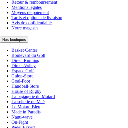
Retour & remboursement
Mentions légales
Moyens de paiement
Tarifs et options de livraison
Avis de confidentialité
Notre magasin
Nos boutiques
Basket-Center
Boulevard du Golf
Direct Running
Direct-Volley
Espace Golf
Galop-Store
Goal-Foot
Handball-Store
House of Rugby
La bagagerie du Motard
La sellerie de Maé
Le Motard Bleu
Made in Paradis
Nauti-wave
On-Fight
Padel-Expert