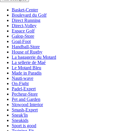
Basket-Center
Boulevard du Golf
Direct Running
Direct-Volley
Espace Golf
Galop-Store
Goal-Foot
Handball-Store
House of Rugby
La bagagerie du Motard
La sellerie de Maé
Le Motard Bleu
Made in Paradis
Nauti-wave
On-Fight
Padel-Expert
Pecheur-Store
Pet and Garden
Slowood Interior
Smash-Expert
Sneak'In
Sneakids
Sport is good
Training-Fit