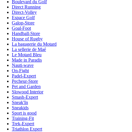
Boulevard du Golf
Direct Running
Direct-Volley
Espace Golf
Galop-Store
Goal-Foot
Handball-Store
House of Rugby
La bagagerie du Motard
La sellerie de Maé
Le Motard Bleu
Made in Paradis
Nauti-wave
On-Fight
Padel-Expert
Pecheur-Store
Pet and Garden
Slowood Interior
Smash-Expert
Sneak'In
Sneakids
Sport is good
Training-Fit
Trek-Expert
Triathlon Expert