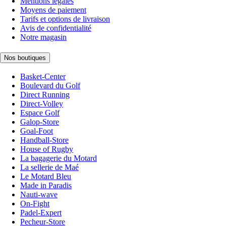
Mentions légales
Moyens de paiement
Tarifs et options de livraison
Avis de confidentialité
Notre magasin
Nos boutiques
Basket-Center
Boulevard du Golf
Direct Running
Direct-Volley
Espace Golf
Galop-Store
Goal-Foot
Handball-Store
House of Rugby
La bagagerie du Motard
La sellerie de Maé
Le Motard Bleu
Made in Paradis
Nauti-wave
On-Fight
Padel-Expert
Pecheur-Store