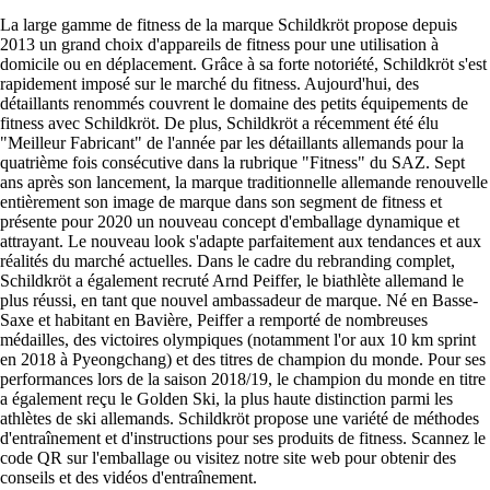
La large gamme de fitness de la marque Schildkröt propose depuis
2013 un grand choix d'appareils de fitness pour une utilisation à
domicile ou en déplacement. Grâce à sa forte notoriété, Schildkröt s'est
rapidement imposé sur le marché du fitness. Aujourd'hui, des
détaillants renommés couvrent le domaine des petits équipements de
fitness avec Schildkröt. De plus, Schildkröt a récemment été élu
"Meilleur Fabricant" de l'année par les détaillants allemands pour la
quatrième fois consécutive dans la rubrique "Fitness" du SAZ. Sept
ans après son lancement, la marque traditionnelle allemande renouvelle
entièrement son image de marque dans son segment de fitness et
présente pour 2020 un nouveau concept d'emballage dynamique et
attrayant. Le nouveau look s'adapte parfaitement aux tendances et aux
réalités du marché actuelles. Dans le cadre du rebranding complet,
Schildkröt a également recruté Arnd Peiffer, le biathlète allemand le
plus réussi, en tant que nouvel ambassadeur de marque. Né en Basse-
Saxe et habitant en Bavière, Peiffer a remporté de nombreuses
médailles, des victoires olympiques (notamment l'or aux 10 km sprint
en 2018 à Pyeongchang) et des titres de champion du monde. Pour ses
performances lors de la saison 2018/19, le champion du monde en titre
a également reçu le Golden Ski, la plus haute distinction parmi les
athlètes de ski allemands. Schildkröt propose une variété de méthodes
d'entraînement et d'instructions pour ses produits de fitness. Scannez le
code QR sur l'emballage ou visitez notre site web pour obtenir des
conseils et des vidéos d'entraînement.