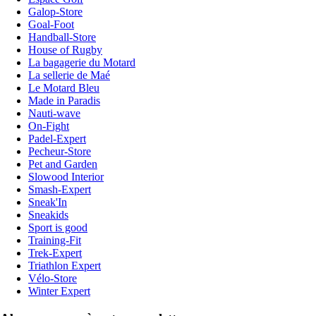
Galop-Store
Goal-Foot
Handball-Store
House of Rugby
La bagagerie du Motard
La sellerie de Maé
Le Motard Bleu
Made in Paradis
Nauti-wave
On-Fight
Padel-Expert
Pecheur-Store
Pet and Garden
Slowood Interior
Smash-Expert
Sneak'In
Sneakids
Sport is good
Training-Fit
Trek-Expert
Triathlon Expert
Vélo-Store
Winter Expert