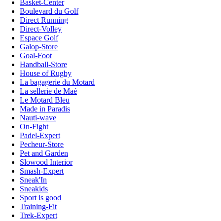
Basket-Center
Boulevard du Golf
Direct Running
Direct-Volley
Espace Golf
Galop-Store
Goal-Foot
Handball-Store
House of Rugby
La bagagerie du Motard
La sellerie de Maé
Le Motard Bleu
Made in Paradis
Nauti-wave
On-Fight
Padel-Expert
Pecheur-Store
Pet and Garden
Slowood Interior
Smash-Expert
Sneak'In
Sneakids
Sport is good
Training-Fit
Trek-Expert