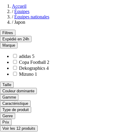
Accueil
/
Équipes
/
Équipes nationales
/
Japon
Filtres
Expédié en 24h
Marque
adidas
5
Copa Football
2
Dekographics
4
Mizuno
1
Taille
Couleur dominante
Gamme
Caractéristique
Type de produit
Genre
Prix
Voir les 12 produits