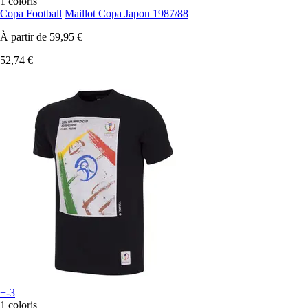
1 coloris
Copa Football
Maillot Copa Japon 1987/88
À partir de
59,95 €
52,74 €
+-3
1 coloris