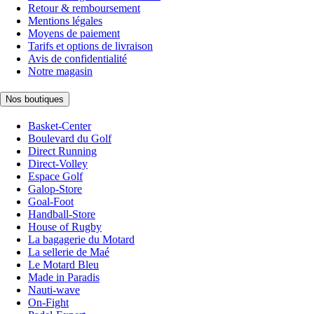
Retour & remboursement
Mentions légales
Moyens de paiement
Tarifs et options de livraison
Avis de confidentialité
Notre magasin
Nos boutiques
Basket-Center
Boulevard du Golf
Direct Running
Direct-Volley
Espace Golf
Galop-Store
Goal-Foot
Handball-Store
House of Rugby
La bagagerie du Motard
La sellerie de Maé
Le Motard Bleu
Made in Paradis
Nauti-wave
On-Fight