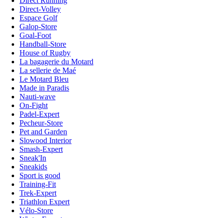
Direct Running
Direct-Volley
Espace Golf
Galop-Store
Goal-Foot
Handball-Store
House of Rugby
La bagagerie du Motard
La sellerie de Maé
Le Motard Bleu
Made in Paradis
Nauti-wave
On-Fight
Padel-Expert
Pecheur-Store
Pet and Garden
Slowood Interior
Smash-Expert
Sneak'In
Sneakids
Sport is good
Training-Fit
Trek-Expert
Triathlon Expert
Vélo-Store