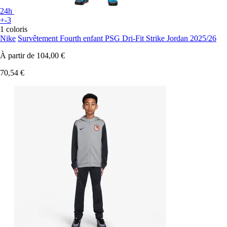
24h
+-3
1 coloris
Nike
Survêtement Fourth enfant PSG Dri-Fit Strike Jordan 2025/26
À partir de
104,00 €
70,54 €