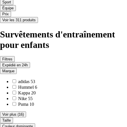
Sport
Équipe
Prix
Voir les 311 produits
Survêtements d'entraînement
pour enfants
Filtres
Expédié en 24h
Marque
adidas
53
Hummel
6
Kappa
20
Nike
55
Puma
10
Voir plus
(16)
Taille
Couleur dominante