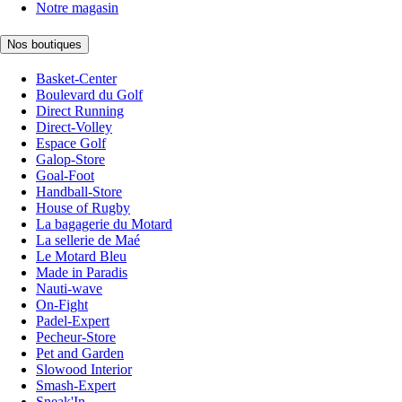
Notre magasin
Nos boutiques
Basket-Center
Boulevard du Golf
Direct Running
Direct-Volley
Espace Golf
Galop-Store
Goal-Foot
Handball-Store
House of Rugby
La bagagerie du Motard
La sellerie de Maé
Le Motard Bleu
Made in Paradis
Nauti-wave
On-Fight
Padel-Expert
Pecheur-Store
Pet and Garden
Slowood Interior
Smash-Expert
Sneak'In