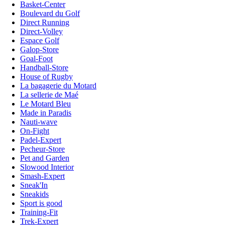
Basket-Center
Boulevard du Golf
Direct Running
Direct-Volley
Espace Golf
Galop-Store
Goal-Foot
Handball-Store
House of Rugby
La bagagerie du Motard
La sellerie de Maé
Le Motard Bleu
Made in Paradis
Nauti-wave
On-Fight
Padel-Expert
Pecheur-Store
Pet and Garden
Slowood Interior
Smash-Expert
Sneak'In
Sneakids
Sport is good
Training-Fit
Trek-Expert