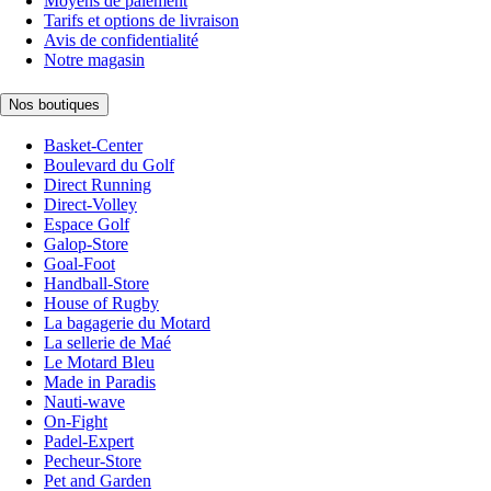
Moyens de paiement
Tarifs et options de livraison
Avis de confidentialité
Notre magasin
Nos boutiques
Basket-Center
Boulevard du Golf
Direct Running
Direct-Volley
Espace Golf
Galop-Store
Goal-Foot
Handball-Store
House of Rugby
La bagagerie du Motard
La sellerie de Maé
Le Motard Bleu
Made in Paradis
Nauti-wave
On-Fight
Padel-Expert
Pecheur-Store
Pet and Garden