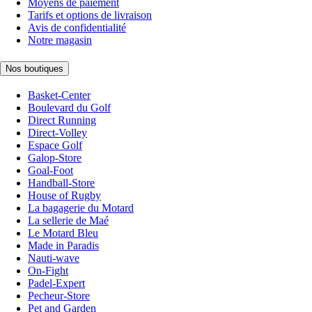
Moyens de paiement
Tarifs et options de livraison
Avis de confidentialité
Notre magasin
Nos boutiques
Basket-Center
Boulevard du Golf
Direct Running
Direct-Volley
Espace Golf
Galop-Store
Goal-Foot
Handball-Store
House of Rugby
La bagagerie du Motard
La sellerie de Maé
Le Motard Bleu
Made in Paradis
Nauti-wave
On-Fight
Padel-Expert
Pecheur-Store
Pet and Garden