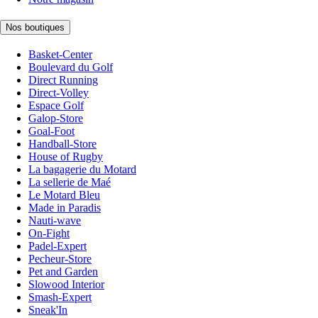
Nos boutiques
Basket-Center
Boulevard du Golf
Direct Running
Direct-Volley
Espace Golf
Galop-Store
Goal-Foot
Handball-Store
House of Rugby
La bagagerie du Motard
La sellerie de Maé
Le Motard Bleu
Made in Paradis
Nauti-wave
On-Fight
Padel-Expert
Pecheur-Store
Pet and Garden
Slowood Interior
Smash-Expert
Sneak'In