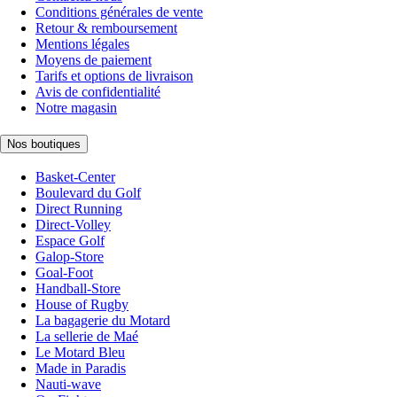
Conditions générales de vente
Retour & remboursement
Mentions légales
Moyens de paiement
Tarifs et options de livraison
Avis de confidentialité
Notre magasin
Nos boutiques
Basket-Center
Boulevard du Golf
Direct Running
Direct-Volley
Espace Golf
Galop-Store
Goal-Foot
Handball-Store
House of Rugby
La bagagerie du Motard
La sellerie de Maé
Le Motard Bleu
Made in Paradis
Nauti-wave