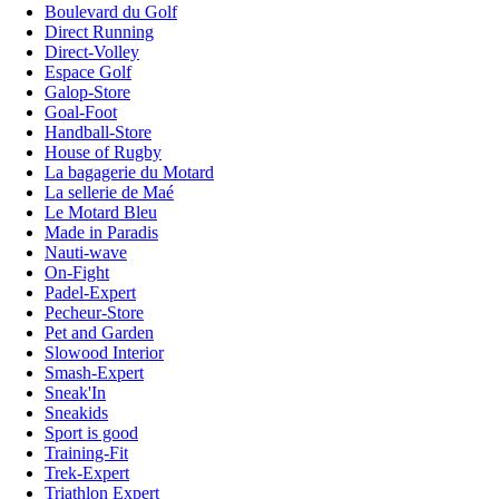
Boulevard du Golf
Direct Running
Direct-Volley
Espace Golf
Galop-Store
Goal-Foot
Handball-Store
House of Rugby
La bagagerie du Motard
La sellerie de Maé
Le Motard Bleu
Made in Paradis
Nauti-wave
On-Fight
Padel-Expert
Pecheur-Store
Pet and Garden
Slowood Interior
Smash-Expert
Sneak'In
Sneakids
Sport is good
Training-Fit
Trek-Expert
Triathlon Expert