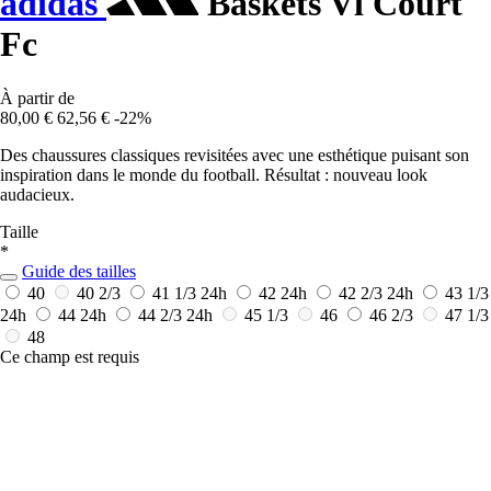
adidas
Baskets Vl Court
Fc
À partir de
80,00 €
62,56 €
-22%
Des chaussures classiques revisitées avec une esthétique puisant son
inspiration dans le monde du football. Résultat : nouveau look
audacieux.
Taille
*
Guide des tailles
40
40 2/3
41 1/3
24h
42
24h
42 2/3
24h
43 1/3
24h
44
24h
44 2/3
24h
45 1/3
46
46 2/3
47 1/3
48
Ce champ est requis