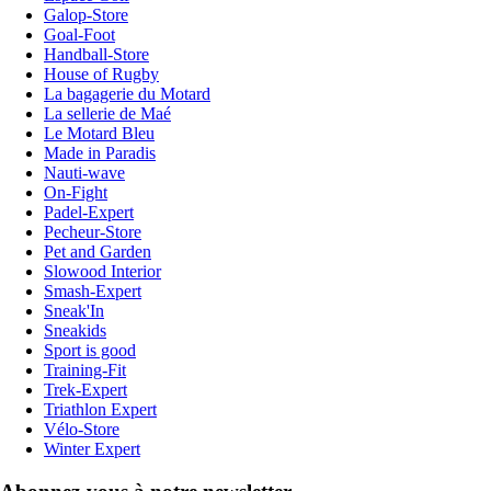
Galop-Store
Goal-Foot
Handball-Store
House of Rugby
La bagagerie du Motard
La sellerie de Maé
Le Motard Bleu
Made in Paradis
Nauti-wave
On-Fight
Padel-Expert
Pecheur-Store
Pet and Garden
Slowood Interior
Smash-Expert
Sneak'In
Sneakids
Sport is good
Training-Fit
Trek-Expert
Triathlon Expert
Vélo-Store
Winter Expert