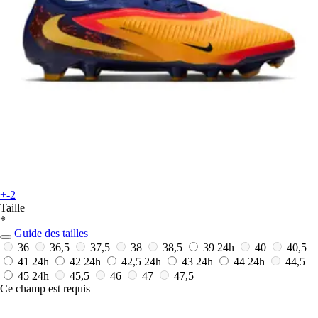
+-2
Taille
*
Guide des tailles
36
36,5
37,5
38
38,5
39
24h
40
40,5
41
24h
42
24h
42,5
24h
43
24h
44
24h
44,5
45
24h
45,5
46
47
47,5
Ce champ est requis