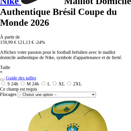
Nike
Maillot Domicile
Authentique Brésil Coupe du
Monde 2026
À partir de
159,99 €
121,13 €
-24%
Affichez votre passion pour le football brésilien avec le maillot
domicile authentique de Nike, symbole d'appartenance et de fierté.
Taille
*
Guide des tailles
S
24h
M
24h
L
XL
2XL
Ce champ est requis
Flocages