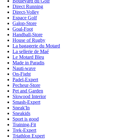
Boulevard du Golf
Direct Running
Direct-Volley
Espace Golf
Galop-Store
Goal-Foot
Handball-Store
House of Rugby
La bagagerie du Motard
La sellerie de Maé
Le Motard Bleu
Made in Paradis
Nauti-wave
On-Fight
Padel-Expert
Pecheur-Store
Pet and Garden
Slowood Interior
Smash-Expert
Sneak'In
Sneakids
Sport is good
Training-Fit
Trek-Expert
Triathlon Expert