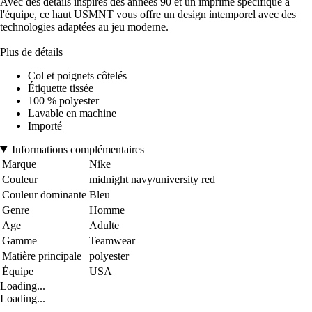
Avec des détails inspirés des années 90 et un imprimé spécifique à
l'équipe, ce haut USMNT vous offre un design intemporel avec des
technologies adaptées au jeu moderne.
Plus de détails
Col et poignets côtelés
Étiquette tissée
100 % polyester
Lavable en machine
Importé
Informations complémentaires
Marque
Nike
Couleur
midnight navy/university red
Couleur dominante
Bleu
Genre
Homme
Age
Adulte
Gamme
Teamwear
Matière principale
polyester
Équipe
USA
Loading...
Loading...