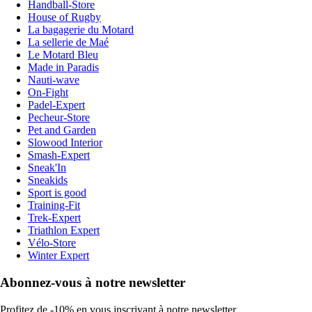
Handball-Store
House of Rugby
La bagagerie du Motard
La sellerie de Maé
Le Motard Bleu
Made in Paradis
Nauti-wave
On-Fight
Padel-Expert
Pecheur-Store
Pet and Garden
Slowood Interior
Smash-Expert
Sneak'In
Sneakids
Sport is good
Training-Fit
Trek-Expert
Triathlon Expert
Vélo-Store
Winter Expert
Abonnez-vous à notre newsletter
Profitez de -10% en vous inscrivant à notre newsletter