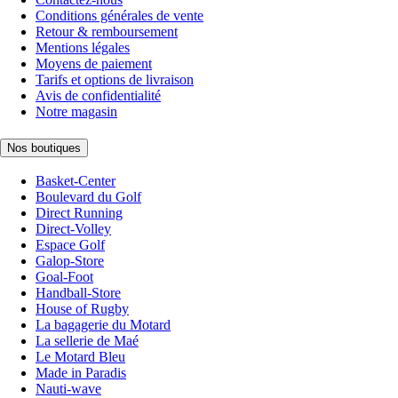
Conditions générales de vente
Retour & remboursement
Mentions légales
Moyens de paiement
Tarifs et options de livraison
Avis de confidentialité
Notre magasin
Nos boutiques
Basket-Center
Boulevard du Golf
Direct Running
Direct-Volley
Espace Golf
Galop-Store
Goal-Foot
Handball-Store
House of Rugby
La bagagerie du Motard
La sellerie de Maé
Le Motard Bleu
Made in Paradis
Nauti-wave