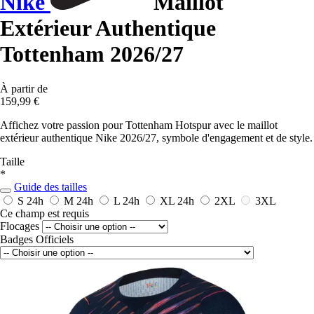
Nike
Maillot
Extérieur Authentique
Tottenham 2026/27
À partir de
159,99 €
Affichez votre passion pour Tottenham Hotspur avec le maillot
extérieur authentique Nike 2026/27, symbole d'engagement et de style.
Taille
*
Guide des tailles
S
24h
M
24h
L
24h
XL
24h
2XL
3XL
Ce champ est requis
Flocages
Badges Officiels