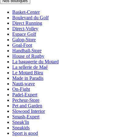
Nos boutiques
Basket-Center
Boulevard du Golf
Direct Running
Direct-Volley
Espace Golf
Galop-Store
Goal-Foot
Handball-Store
House of Rugby
La bagagerie du Motard
La sellerie de Maé
Le Motard Bleu
Made in Paradis
Nauti-wave
On-Fight
Padel-Expert
Pecheur-Store
Pet and Garden
Slowood Interior
Smash-Expert
Sneak'In
Sneakids
Sport is good