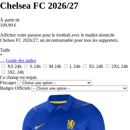
Chelsea FC 2026/27
À partir de
109,99 €
Affichez votre passion pour le football avec le maillot domicile
Chelsea FC 2026/27, un incontournable pour tous les supporters.
Taille
*
Guide des tailles
XS
24h
S
24h
M
24h
L
24h
XL
24h
2XL
24h
3XL
24h
Ce champ est requis
Flocages
Badges Officiels