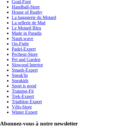
Goal-Foot
Handball-Store
House of Rugby
La bagagerie du Motard
La sellerie de Maé
Le Motard Bleu
Made in Paradis
Nauti-wave
On-Fight
Padel-Expert
Pecheur-Store
Pet and Garden
Slowood Interior
Smash-Expert
Sneak'In
Sneakids
Sport is good
Training-Fit
Trek-Expert
Triathlon Expert
Vélo-Store
Winter Expert
Abonnez-vous à notre newsletter