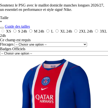
Soutenez le PSG avec le maillot domicile manches longues 2026/27,
un essentiel en performance et style signé Nike.
Taille
*
Guide des tailles
XS
S
24h
M
24h
L
XL
24h
2XL
24h
3XL
24h
Ce champ est requis
Flocages
Badges Officiels