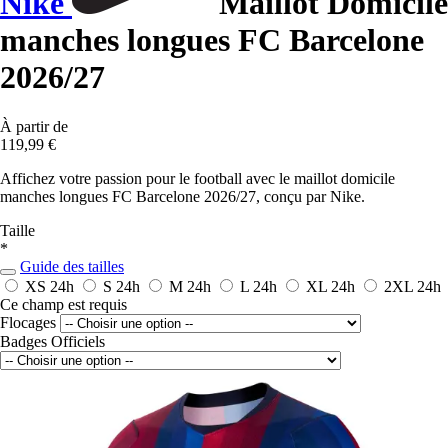
Nike
Maillot Domicile
manches longues FC Barcelone
2026/27
À partir de
119,99 €
Affichez votre passion pour le football avec le maillot domicile
manches longues FC Barcelone 2026/27, conçu par Nike.
Taille
*
Guide des tailles
XS
24h
S
24h
M
24h
L
24h
XL
24h
2XL
24h
Ce champ est requis
Flocages
Badges Officiels