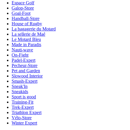
Espace Golf
Galop-Store
Goal-Foot
Handball-Store
House of Rugby
La bagagerie du Motard
La sellerie de Maé
Le Motard Bleu
Made in Paradis
Nauti-wave
On-Fight
Padel-Expert
Pecheur-Store
Pet and Garden
Slowood Interior
Smash-Expert
Sneak'In
Sneakids
Sport is good
Training-Fit
Trek-Expert
Triathlon Expert
Vélo-Store
Winter Expert