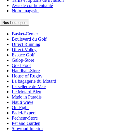
Tarifs et options de livraison
Avis de confidentialité
Notre magasin
Nos boutiques
Basket-Center
Boulevard du Golf
Direct Running
Direct-Volley
Espace Golf
Galop-Store
Goal-Foot
Handball-Store
House of Rugby
La bagagerie du Motard
La sellerie de Maé
Le Motard Bleu
Made in Paradis
Nauti-wave
On-Fight
Padel-Expert
Pecheur-Store
Pet and Garden
Slowood Interior