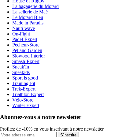
House of Rugby
La bagagerie du Motard
La sellerie de Maé
Le Motard Bleu
Made in Paradis
Nauti-wave
On-Fight
Padel-Expert
Pecheur-Store
Pet and Garden
Slowood Interior
Smash-Expert
Sneak'In
Sneakids
Sport is good
Training-Fit
Trek-Expert
Triathlon Expert
Vélo-Store
Winter Expert
Abonnez-vous à notre newsletter
Profitez de -10% en vous inscrivant à notre newsletter
S'inscrire